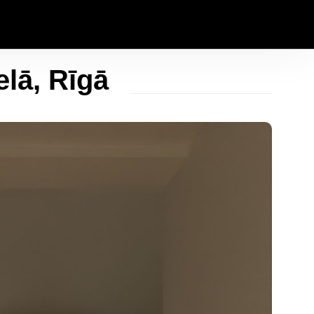
elā, Rīgā