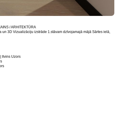
ZAINS / ARHITEKTŪRA
ta un 3D Vizualizāciju izstrāde 1.stāvam dzīvojamajā mājā Sārtes ielā,
| Ilvins Uzors
rs
ors