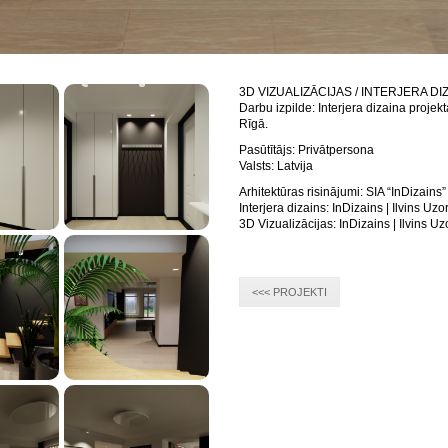
3D VIZUALIZĀCIJAS / INTERJERA DI
Darbu izpilde: Interjera dizaina projek
Rīgā.
Pasūtītājs: Privātpersona
Valsts: Latvija
Arhitektūras risinājumi: SIA “InDizains” 
Interjera dizains: InDizains | Ilvins Uzo
3D Vizualizācijas: InDizains | Ilvins Uz
<<< PROJEKTI