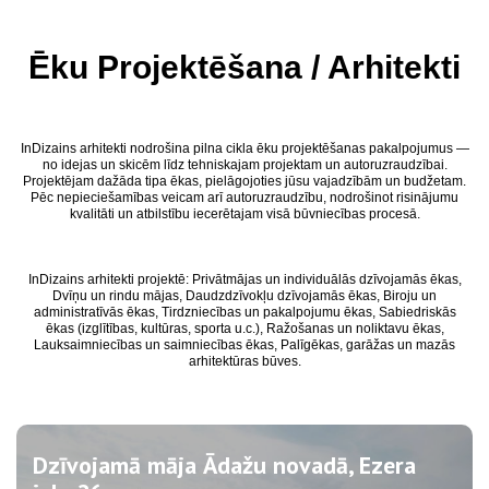
Ēku Projektēšana / Arhitekti
InDizains arhitekti nodrošina pilna cikla ēku projektēšanas pakalpojumus —
no idejas un skicēm līdz tehniskajam projektam un autoruzraudzībai.
Projektējam dažāda tipa ēkas, pielāgojoties jūsu vajadzībām un budžetam.
Pēc nepieciešamības veicam arī autoruzraudzību, nodrošinot risinājumu
kvalitāti un atbilstību iecerētajam visā būvniecības procesā.
InDizains arhitekti projektē: Privātmājas un individuālās dzīvojamās ēkas,
Dvīņu un rindu mājas, Daudzdzīvokļu dzīvojamās ēkas, Biroju un
administratīvās ēkas, Tirdzniecības un pakalpojumu ēkas, Sabiedriskās
ēkas (izglītības, kultūras, sporta u.c.), Ražošanas un noliktavu ēkas,
Lauksaimniecības un saimniecības ēkas, Palīgēkas, garāžas un mazās
arhitektūras būves.
Dzīvojamā māja Ādažu novadā, Ezera