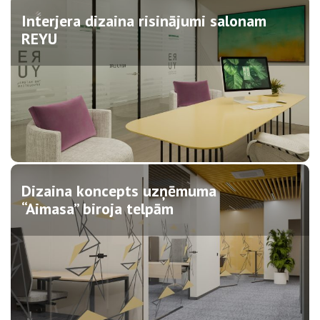
Interjera dizaina risinājumi salonam
REYU
Dizaina koncepts uzņēmuma
“Aimasa” biroja telpām