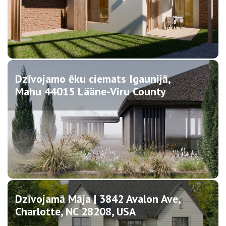
Dzīvojamo ēku ciemats Igaunijā,
Mahu 44015 Lääne-Viru County
Dzīvojamā Māja | 3842 Avalon Ave,
Charlotte, NC 28208, USA