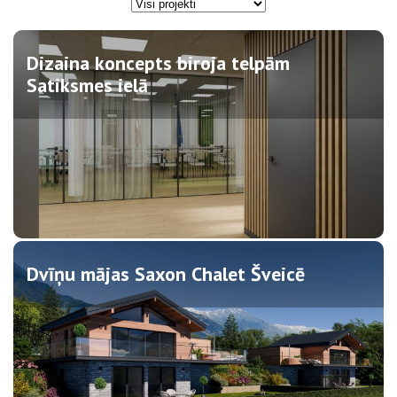
Dizaina koncepts biroja telpām
Satiksmes ielā
Dvīņu mājas Saxon Chalet Šveicē