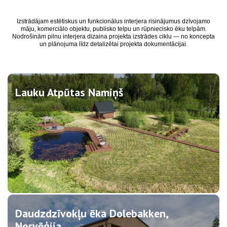
Izstrādājam estētiskus un funkcionālus interjera risinājumus dzīvojamo
māju, komerciālo objektu, publisko telpu un rūpniecisko ēku telpām.
Nodrošinām pilnu interjera dizaina projekta izstrādes ciklu — no koncepta
un plānojuma līdz detalizētai projekta dokumentācijai.
Lauku Atpūtas Namiņš
Daudzdzīvokļu ēka Dolebakken,
Norvēģija