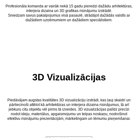
Profesionāla komanda ar vairāk nekā 15 gadu pieredzi dažādu arhitektūras,
interjera dizaina un 3D grafikas risinājumu izstrādē.
Sniedzam savus pakalpojumus visā pasaulē, strādājot dažādās valstīs ar
dažādiem uzņēmumiem un dažādiem speciālistiem.
3D Vizualizācijas
Piedāvājam augstas kvalitātes 3D vizualizāciju izstrādi, kas ļauj skaidri un
pārliecinoši attēlot kā arhitektūras un interjera dizaina risinājumus, tā arī
jebkuru citu objektu vēl pirms tā izveides. 3D vizualizācijas palīdz precīzi
nodot ideju, materiālus, apgaismojumu un telpas noskaņu, nodrošinot
efektīvu risinājumu prezentācijām, mārketingam un lēmumu pieņemšanai.