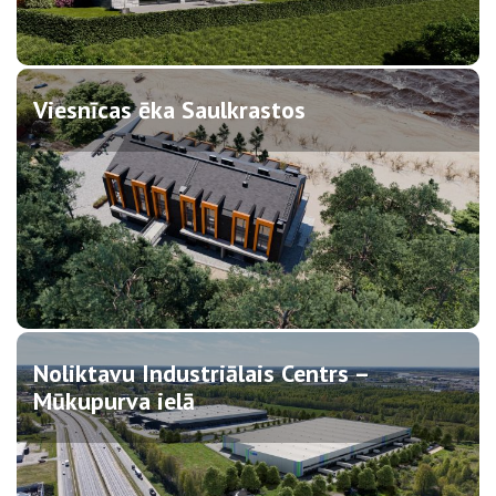
Viesnīcas ēka Saulkrastos
Noliktavu Industriālais Centrs –
Mūkupurva ielā