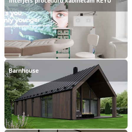
Interjers procedūru kabinetam REYU
Barnhouse