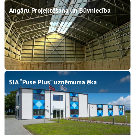
Angāru Projektēšana un Būvniecība
SIA “Puse Plus” uzņēmuma ēka