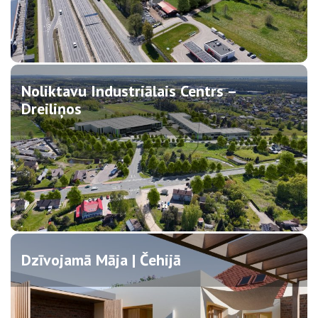
Noliktavu Industriālais Centrs –
Dreiliņos
Dzīvojamā Māja | Čehijā