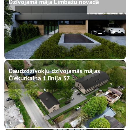
Dzīvojamā māja Limbažu novadā
Daudzdzīvokļu dzīvojamās mājas
Čiekurkalna 1.līnija 37