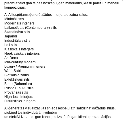
precīzi attēlot gan telpas noskaņu, gan materiālus, krāsu paleti un mēbeļu
kompozīcijas.
Ar AI iespējams ģenerēt šādus interjera dizaina stilus:
Minimālisms
Modernais interjers
Laikmetīgais (Contemporary) stils
Skandināvu stils
Japandi
Industriālais stils
Loft stils
Klasiskais interjers
Neoklasiskais interjers
Art Deco
Mid-century Modern
Luxury / Premium interjers
Wabi-Sabi
Biofīlais dizains
Eklektiskais stils
Boho (Bohemian)
Rustic / Lauku stils
Provansas stils
High-tech interjers
Futūristisks interjers
AI ģenerētās vizualizācijas sniedz iespēju ātri salīdzināt dažādus stilus,
pielāgot tos individuālām vēlmēm
un efektīvi izmantot gan konceptu izstrādē, gan klientu prezentācijās.