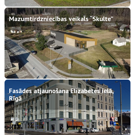
Mazumtirdzniecības veikals “Skulte”
Fasādes atjaunošana Elizabetes ielā,
Rīgā