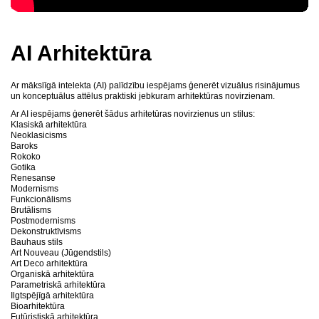
AI Arhitektūra
Ar mākslīgā intelekta (AI) palīdzību iespējams ģenerēt vizuālus risinājumus
un konceptuālus attēlus praktiski jebkuram arhitektūras novirzienam.
Ar AI iespējams ģenerēt šādus arhitetūras novirzienus un stilus:
Klasiskā arhitektūra
Neoklasicisms
Baroks
Rokoko
Gotika
Renesanse
Modernisms
Funkcionālisms
Brutālisms
Postmodernisms
Dekonstruktīvisms
Bauhaus stils
Art Nouveau (Jūgendstils)
Art Deco arhitektūra
Organiskā arhitektūra
Parametriskā arhitektūra
Ilgtspējīgā arhitektūra
Bioarhitektūra
Futūristiskā arhitektūra