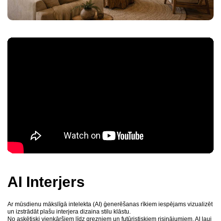
AI Interjers
Ar mūsdienu mākslīgā intelekta (AI) ģenerēšanas rīkiem iespējams vizualizēt
un izstrādāt plašu interjera dizaina stilu klāstu.
No askētiski vienkāršiem līdz grezniem un futūristiskiem risinājumiem. AI ļauj