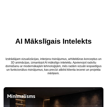
AI Mākslīgais Intelekts
Izstrādājam vizualizācijas, interjera risinājumus, arhitektūras konceptus un
3D animācijas, izmantojot AI mākslīgo intelektu. Apvienojot radošu
domāšanu ar modernākajām tehnoloģijām, mēs radām vizuāli iespaidīgus
un funkcionālus risinājumus, kas precīzi atbilst klienta iecerei un projekta
mērķiem.
Minimalisms