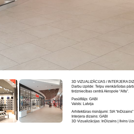
3D VIZUALIZĀCIJAS / INTERJERA DI
Darbu izpilde: Telpu vienkāršotas pār
tirdzniecības centrā Akropole “Alfa”.
Pasūtītājs: GABI
Valsts: Latvija
Arhitektūras risinājumi: SIA “InDizains” 
Interjera dizains: GABI
3D Vizualizācijas: InDizains | Ilvins U