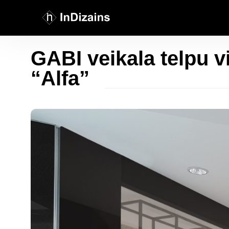
GABI veikala telpu v
“Alfa”