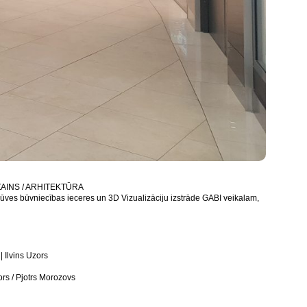
ZAINS / ARHITEKTŪRA
būves būvniecības ieceres un 3D Vizualizāciju izstrāde GABI veikalam,
| Ilvins Uzors
zors / Pjotrs Morozovs