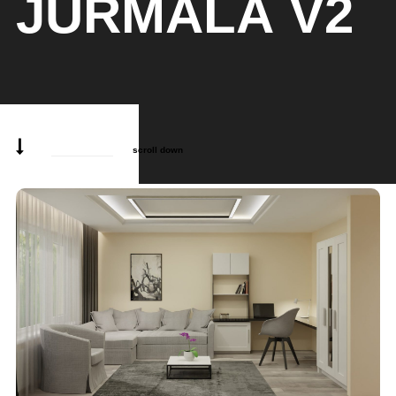
JURMALĀ V2
scroll down