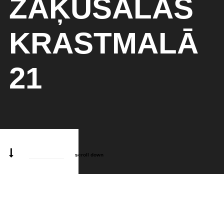
ZAĶUSALAS
KRASTMALĀ
21
scroll down