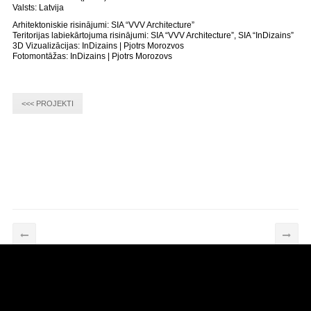
Valsts: Latvija
Arhitektoniskie risinājumi: SIA “VVV Architecture”
Teritorijas labiekārtojuma risinājumi: SIA “VVV Architecture”, SIA “InDizains”
3D Vizualizācijas: InDizains | Pjotrs Morozvos
Fotomontāžas: InDizains | Pjotrs Morozovs
<<< PROJEKTI