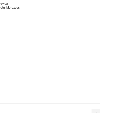
nevica
Pjotrs Morozovs