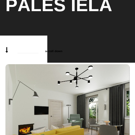
PĀLES IELĀ
scroll down