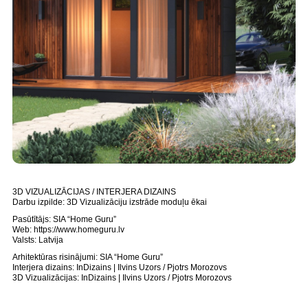
3D VIZUALIZĀCIJAS / INTERJERA DIZAINS
Darbu izpilde: 3D Vizualizāciju izstrāde moduļu ēkai
Pasūtītājs: SIA “Home Guru”
Web: https://www.homeguru.lv
Valsts: Latvija
Arhitektūras risinājumi: SIA “Home Guru”
Interjera dizains: InDizains | Ilvins Uzors / Pjotrs Morozovs
3D Vizualizācijas: InDizains | Ilvins Uzors / Pjotrs Morozovs