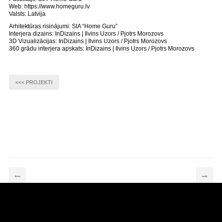
Web: https://www.homeguru.lv
Valsts: Latvija
Arhitektūras risinājumi: SIA “Home Guru”
Interjera dizains: InDizains | Ilvins Uzors / Pjotrs Morozovs
3D Vizualizācijas: InDizains | Ilvins Uzors / Pjotrs Morozovs
360 grādu interjera apskats: InDizains | Ilvins Uzors / Pjotrs Morozovs
<<< PROJEKTI