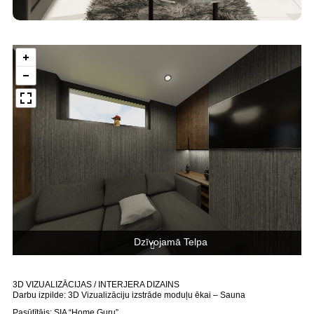
Dzīvojamā Telpa
3D VIZUALIZĀCIJAS / INTERJERA DIZAINS
Darbu izpilde: 3D Vizualizāciju izstrāde moduļu ēkai – Sauna
Pasūtītājs: SIA “Home Guru”