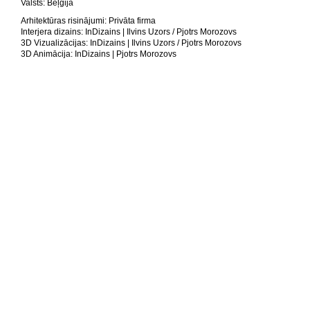
Valsts: Beļģija
Arhitektūras risinājumi: Privāta firma
Interjera dizains: InDizains | Ilvins Uzors / Pjotrs Morozovs
3D Vizualizācijas: InDizains | Ilvins Uzors / Pjotrs Morozovs
3D Animācija: InDizains | Pjotrs Morozovs