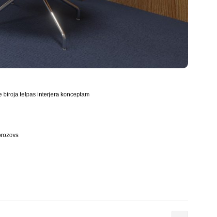
e biroja telpas interjera konceptam
Morozovs