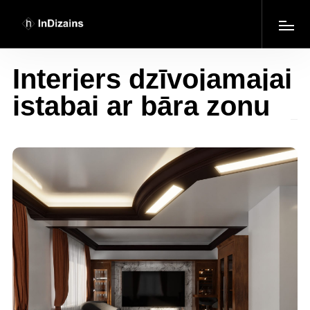
Interjers dzīvojamajai
istabai ar bāra zonu