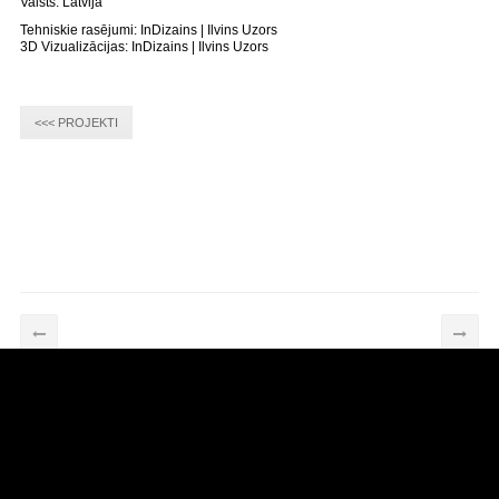
Valsts: Latvija
Tehniskie rasējumi: InDizains | Ilvins Uzors
3D Vizualizācijas: InDizains | Ilvins Uzors
<<< PROJEKTI