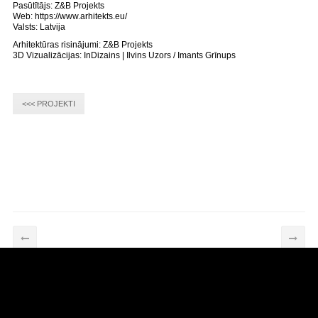
Pasūtītājs: Z&B Projekts
Web: https://www.arhitekts.eu/
Valsts: Latvija
Arhitektūras risinājumi: Z&B Projekts
3D Vizualizācijas: InDizains | Ilvins Uzors / Imants Grīnups
<<< PROJEKTI