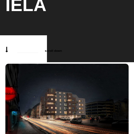
IELĀ
scroll down