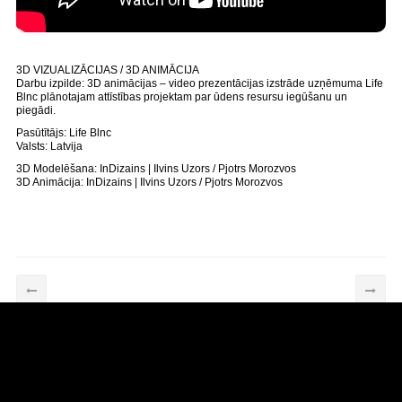
3D VIZUALIZĀCIJAS / 3D ANIMĀCIJA
Darbu izpilde: 3D animācijas – video prezentācijas izstrāde uzņēmuma Life
Blnc plānotajam attīstības projektam par ūdens resursu iegūšanu un
piegādi.
Pasūtītājs: Life Blnc
Valsts: Latvija
3D Modelēšana: InDizains | Ilvins Uzors / Pjotrs Morozvos
3D Animācija: InDizains | Ilvins Uzors / Pjotrs Morozvos