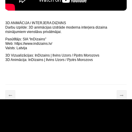
3D ANIMĀCIJA / INTERJERA DIZAINS
Darbu izpilde: 3D animācijas izstrāde moderna interjera dizaina
risinājumiem vienstāvu privātmājai.
Pasūtītājs: SIA “InDizains”
Web: https://www.indizains.lv/
Valsts: Latvija
3D Vizualizācijas: InDizains | Ilvins Uzors / Pjotrs Morozovs
3D Animācija: InDizains | Ilvins Uzors / Pjotrs Morozovs