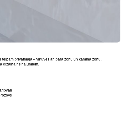
de telpām privātmājā – virtuves ar bāra zonu un kamīna zonu,
a dizaina risinājumiem.
haribyan
Morozovs