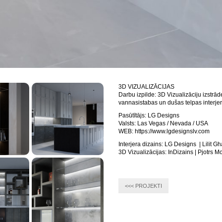
3D VIZUALIZĀCIJAS
Darbu izpilde: 3D Vizualizāciju izstrā
vannasistabas un dušas telpas interjer
Pasūtītājs: LG Designs
Valsts: Las Vegas / Nevada / USA
WEB: https://www.lgdesignslv.com
Interjera dizains: LG Designs | Lilit G
3D Vizualizācijas: InDizains | Pjotrs 
<<< PROJEKTI