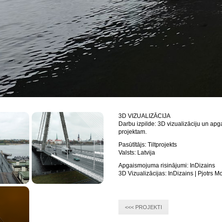
3D VIZUALIZĀCIJA
Darbu izpilde: 3D vizualizāciju un ap
projektam.
Pasūtītājs: Tiltprojekts
Valsts: Latvija
Apgaismojuma risinājumi: InDizains
3D Vizualizācijas: InDizains | Pjotrs M
<<< PROJEKTI