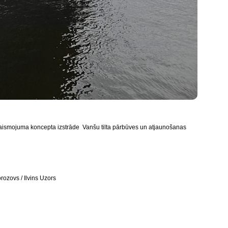
gaismojuma koncepta izstrāde Vanšu tilta pārbūves un atjaunošanas
orozovs / Ilvins Uzors