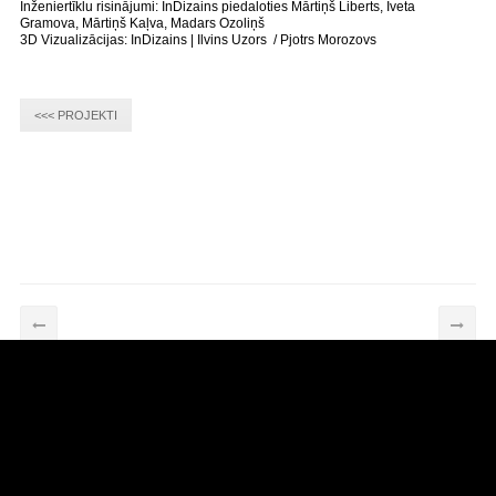
Inženiertīklu risinājumi: InDizains piedaloties Mārtiņš Liberts, Iveta
Gramova, Mārtiņš Kaļva, Madars Ozoliņš
3D Vizualizācijas: InDizains | Ilvins Uzors / Pjotrs Morozovs
<<< PROJEKTI