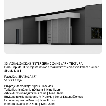
3D VIZUALIZĀCIJAS / INTERJERA DIZAINS / ARHITEKTŪRA
Darbu izpilde: Būvprojekta izstrāde mazumtirdzniecības veikalam “Skulte”,
Strautu ielā 1
Pasūtītājs: SIA “SALA I.J.”
Valsts: Latvija
Būvprojekta vadītājs: Aigars Blažēvics
Teritorijas risinājumi: InDizains | Ilvins Uzors
Arhitektūras risinājumi: InDizains | Ilvins Uzors
Būvkonstrukciju risnājumi: IV Projekts | Boriss Krasnoščokovs
Labiekārtojums: InDizains | Ilvins Uzors
Interjera dizains: InDizains | Ilvins Uzors