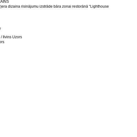
ZAINS
erjera dizaina risinājumu izstrāde bāra zonai restorānā “Lighthouse
/
 / Ilvins Uzors
ors