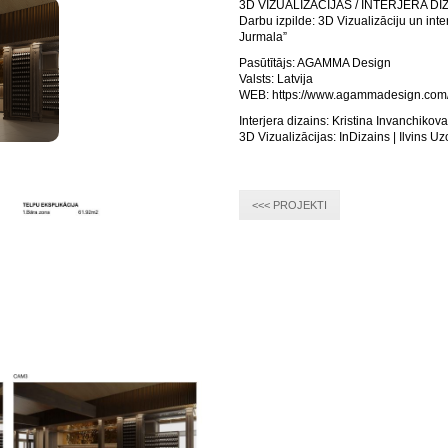
3D VIZUALIZĀCIJAS / INTERJERA DI
Darbu izpilde: 3D Vizualizāciju un int
Jurmala”
Pasūtītājs: AGAMMA Design
Valsts: Latvija
WEB: https://www.agammadesign.com
Interjera dizains: Kristina Invanchikova
3D Vizualizācijas: InDizains | Ilvins Uz
<<< PROJEKTI