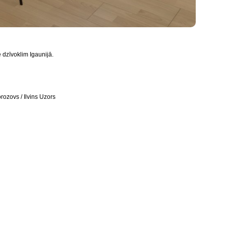
e dzīvoklim Igaunijā.
orozovs / Ilvins Uzors