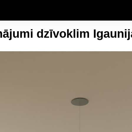
inājumi dzīvoklim Igaunij