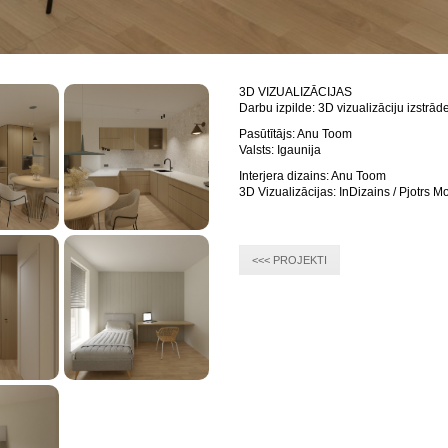
3D VIZUALIZĀCIJAS
Darbu izpilde: 3D vizualizāciju izstrād
Pasūtītājs: Anu Toom
Valsts: Igaunija
Interjera dizains: Anu Toom
3D Vizualizācijas: InDizains / Pjotrs M
<<< PROJEKTI