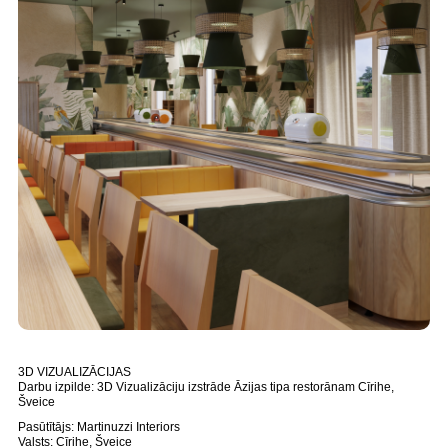
3D VIZUALIZĀCIJAS
Darbu izpilde: 3D Vizualizāciju izstrāde Āzijas tipa restorānam Cīrihe,
Šveice
Pasūtītājs: Martinuzzi Interiors
Valsts: Cīrihe, Šveice