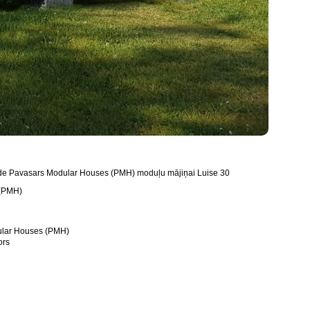
trāde Pavasars Modular Houses (PMH) moduļu mājiņai Luise 30
 (PMH)
dular Houses (PMH)
ors