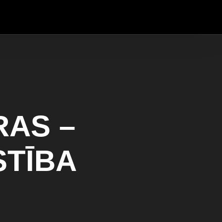
RAS –
STĪBA