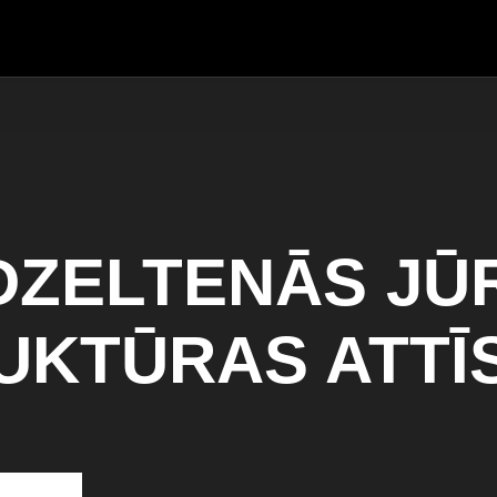
DZELTENĀS JŪ
UKTŪRAS ATTĪ