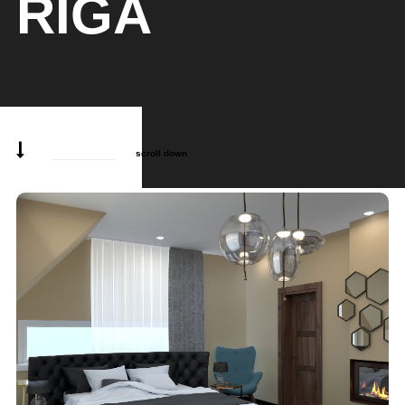
RĪGĀ
scroll down