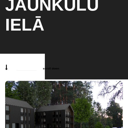
JAUNKŪLU
IELĀ
scroll down