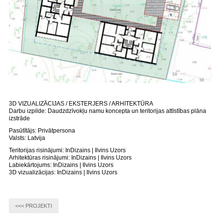
3D VIZUALIZĀCIJAS / EKSTERJERS / ARHITEKTŪRA
Darbu izpilde: Daudzdzīvokļu namu koncepta un teritorijas attīstības plāna
izstrāde
Pasūtītājs: Privātpersona
Valsts: Latvija
Teritorijas risinājumi: InDizains | Ilvins Uzors
Arhitektūras risinājumi: InDizains | Ilvins Uzors
Labiekārtojums: InDizains | Ilvins Uzors
3D vizualizācijas: InDizains | Ilvins Uzors
<<< PROJEKTI