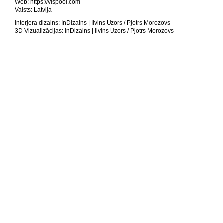
Web: https://vispool.com
Valsts: Latvija
Interjera dizains: InDizains | Ilvins Uzors / Pjotrs Morozovs
3D Vizualizācijas: InDizains | Ilvins Uzors / Pjotrs Morozovs