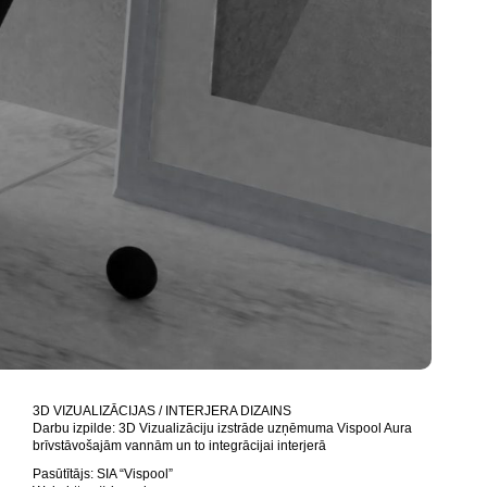
3D VIZUALIZĀCIJAS / INTERJERA DIZAINS
Darbu izpilde: 3D Vizualizāciju izstrāde uzņēmuma Vispool Aura
brīvstāvošajām vannām un to integrācijai interjerā
Pasūtītājs: SIA “Vispool”