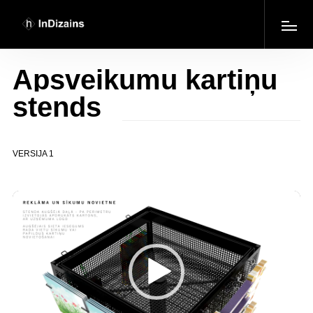
Apsveikumu kartiņu
stends
VERSIJA 1
Video
Player