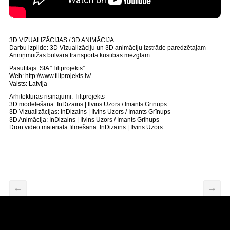
3D VIZUALIZĀCIJAS / 3D ANIMĀCIJA
Darbu izpilde: 3D Vizualizāciju un 3D animāciju izstrāde paredzētajam
Anniņmuižas bulvāra transporta kustības mezglam
Pasūtītājs: SIA “Tiltprojekts”
Web: http://www.tiltprojekts.lv/
Valsts: Latvija
Arhitektūras risinājumi: Tiltprojekts
3D modelēšana: InDizains | Ilvins Uzors / Imants Grīnups
3D Vizualizācijas: InDizains | Ilvins Uzors / Imants Grīnups
3D Animācija: InDizains | Ilvins Uzors / Imants Grīnups
Dron video materiāla filmēšana: InDizains | Ilvins Uzors