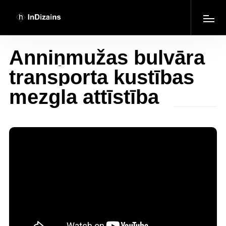
Anniņmužas bulvāra
transporta kustības
mezgla attīstība