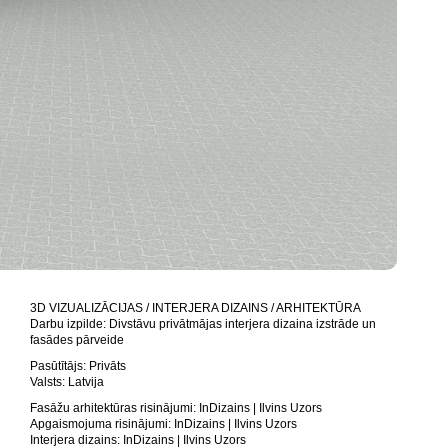
3D VIZUALIZĀCIJAS / INTERJERA DIZAINS / ARHITEKTŪRA
Darbu izpilde: Divstāvu privātmājas interjera dizaina izstrāde un
fasādes pārveide
Pasūtītājs: Privāts
Valsts: Latvija
Fasāžu arhitektūras risinājumi: InDizains | Ilvins Uzors
Apgaismojuma risinājumi: InDizains | Ilvins Uzors
Interjera dizains: InDizains | Ilvins Uzors