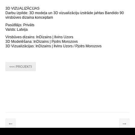
3D VIZUALIZĀCIJAS
Darbu izpilde: 3D modeļa un 3D vizualizāciju izstrāde jahtas Bandido 90
virsbūves dizaina konceptam
Pasūtītājs: Privāts
Valsts: Latvija
Virsbūves dizains: InDizains | Ilvins Uzors
3D Modelēšana: InDizains | Pjotrs Morozovs
3D Vizualizācijas: InDizains | Ilvins Uzors / Pjotrs Morozovs
<<< PROJEKTI