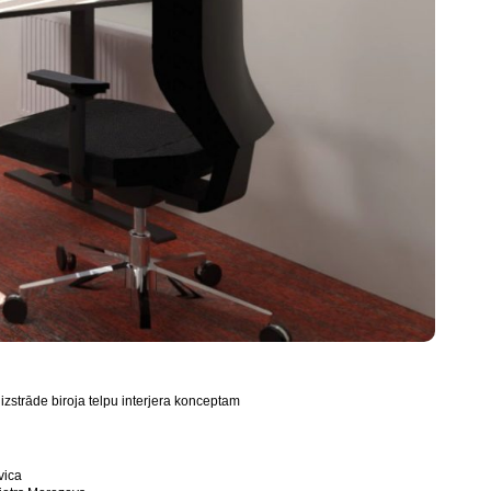
 izstrāde biroja telpu interjera konceptam
vica