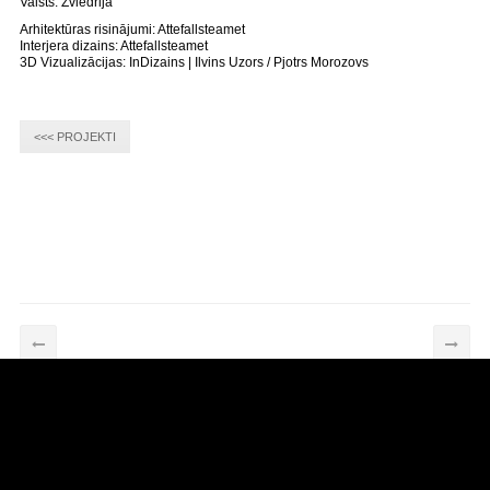
Valsts: Zviedrija
Arhitektūras risinājumi: Attefallsteamet
Interjera dizains: Attefallsteamet
3D Vizualizācijas: InDizains | Ilvins Uzors / Pjotrs Morozovs
<<< PROJEKTI