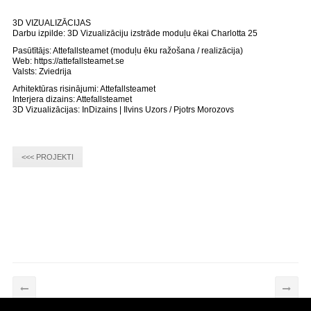
3D VIZUALIZĀCIJAS
Darbu izpilde: 3D Vizualizāciju izstrāde moduļu ēkai Charlotta 25
Pasūtītājs: Attefallsteamet (moduļu ēku ražošana / realizācija)
Web: https://attefallsteamet.se
Valsts: Zviedrija
Arhitektūras risinājumi: Attefallsteamet
Interjera dizains: Attefallsteamet
3D Vizualizācijas: InDizains | Ilvins Uzors / Pjotrs Morozovs
<<< PROJEKTI