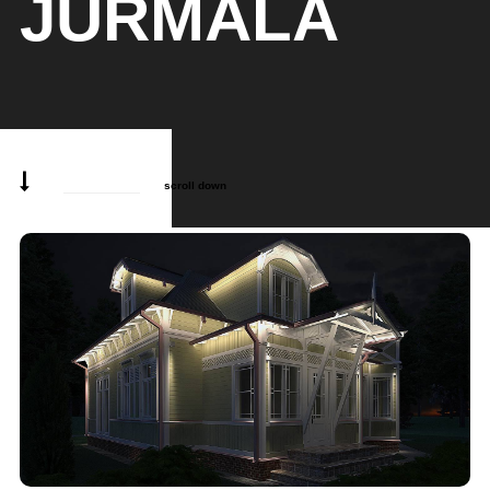
JŪRMALĀ
scroll down