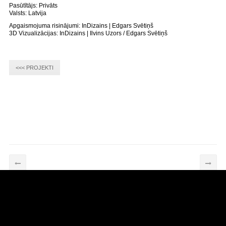
Pasūtītājs: Privāts
Valsts: Latvija
Apgaismojuma risinājumi: InDizains | Edgars Svētiņš
3D Vizualizācijas: InDizains | Ilvins Uzors / Edgars Svētiņš
<<< PROJEKTI