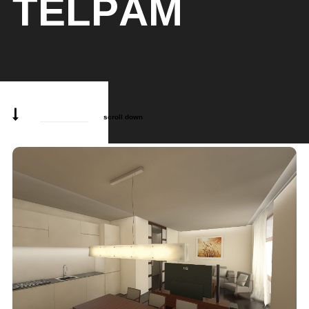
TELPĀM
scroll down